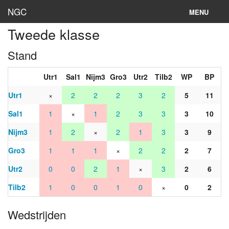
NGC
MENU
Tweede klasse
Inloggen
Stand
Stand
Utr1
Sal1
Nijm3
Gro3
Utr2
Tilb2
WP
BP
Rooster
Utr1
×
2
2
2
3
2
5
11
Teams
Sal1
1
×
1
2
3
3
3
10
Clubs
Nijm3
1
2
×
2
1
3
3
9
Lokaties
Gro3
1
1
1
×
2
2
2
7
Utr2
0
0
2
1
×
3
2
6
Archief
Tilb2
1
0
0
1
0
×
0
2
Wedstrijden