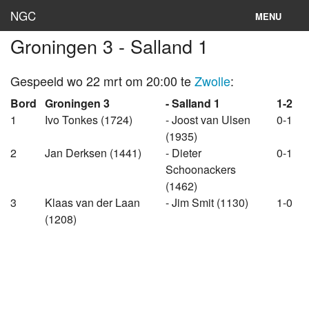
NGC
MENU
Groningen 3 - Salland 1
Inloggen
Stand
Gespeeld wo 22 mrt om 20:00 te
Zwolle
:
Bord
Groningen 3
- Salland 1
1-2
Rooster
1
Ivo Tonkes (1724)
- Joost van Ulsen
0-1
(1935)
Teams
2
Jan Derksen (1441)
- Dieter
0-1
Clubs
Schoonackers
(1462)
Lokaties
3
Klaas van der Laan
- Jim Smit (1130)
1-0
(1208)
Archief