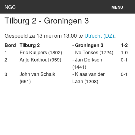
NGC
MENU
Tilburg 2 - Groningen 3
Inloggen
Stand
Gespeeld za 13 mei om 13:00 te
Utrecht (DZ)
:
Bord
Tilburg 2
- Groningen 3
1-2
Rooster
1
Eric Kuijpers (1802)
- Ivo Tonkes (1724)
1-0
2
Anjo Korthout (959)
- Jan Derksen
0-1
Teams
(1441)
Clubs
3
John van Schaik
- Klaas van der
0-1
(661)
Laan (1208)
Lokaties
Archief